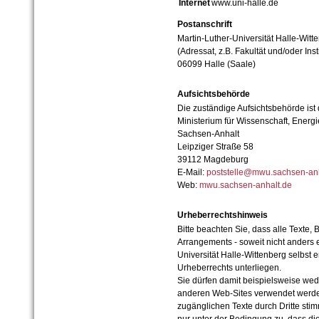
Internet
www.uni-halle.de
Postanschrift
Martin-Luther-Universität Halle-Witt
(Adressat, z.B. Fakultät und/oder Inst
06099 Halle (Saale)
Aufsichtsbehörde
Die zuständige Aufsichtsbehörde ist
Ministerium für Wissenschaft, Ener
Sachsen-Anhalt
Leipziger Straße 58
39112 Magdeburg
E-Mail:
poststelle@mwu.sachsen-anh
Web:
mwu.sachsen-anhalt.de
Urheberrechtshinweis
Bitte beachten Sie, dass alle Texte, 
Arrangements - soweit nicht anders er
Universität Halle-Wittenberg selbst 
Urheberrechts unterliegen.
Sie dürfen damit beispielsweise wed
anderen Web-Sites verwendet werde
zugänglichen Texte durch Dritte sti