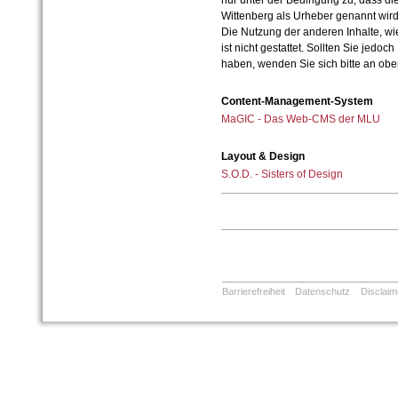
nur unter der Bedingung zu, dass die
Wittenberg als Urheber genannt wird
Die Nutzung der anderen Inhalte, wie
ist nicht gestattet. Sollten Sie jedo
haben, wenden Sie sich bitte an ob
Content-Management-System
MaGIC - Das Web-CMS der MLU
Layout & Design
S.O.D. - Sisters of Design
Barrierefreiheit
Datenschutz
Disclaim