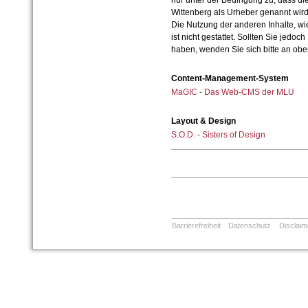
nur unter der Bedingung zu, dass die
Wittenberg als Urheber genannt wird
Die Nutzung der anderen Inhalte, wie
ist nicht gestattet. Sollten Sie jedo
haben, wenden Sie sich bitte an ob
Content-Management-System
MaGIC - Das Web-CMS der MLU
Layout & Design
S.O.D. - Sisters of Design
Barrierefreiheit
Datenschutz
Disclaim