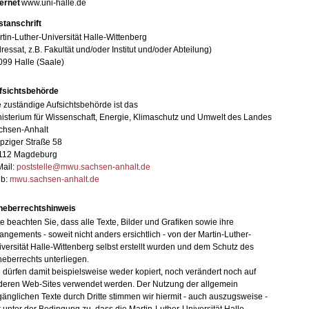
ternet
www.uni-halle.de
stanschrift
tin-Luther-Universität Halle-Wittenberg
ressat, z.B. Fakultät und/oder Institut und/oder Abteilung)
099 Halle (Saale)
fsichtsbehörde
 zuständige Aufsichtsbehörde ist das
isterium für Wissenschaft, Energie, Klimaschutz und Umwelt des Landes
chsen-Anhalt
pziger Straße 58
112 Magdeburg
Mail:
poststelle@mwu.sachsen-anhalt.de
b:
mwu.sachsen-anhalt.de
heberrechtshinweis
te beachten Sie, dass alle Texte, Bilder und Grafiken sowie ihre
angements - soweit nicht anders ersichtlich - von der Martin-Luther-
versität Halle-Wittenberg selbst erstellt wurden und dem Schutz des
eberrechts unterliegen.
 dürfen damit beispielsweise weder kopiert, noch verändert noch auf
deren Web-Sites verwendet werden. Der Nutzung der allgemein
änglichen Texte durch Dritte stimmen wir hiermit - auch auszugsweise -