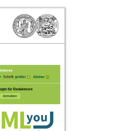
eiteres
Schrift:
größer
kleiner
ogin für Redakteure