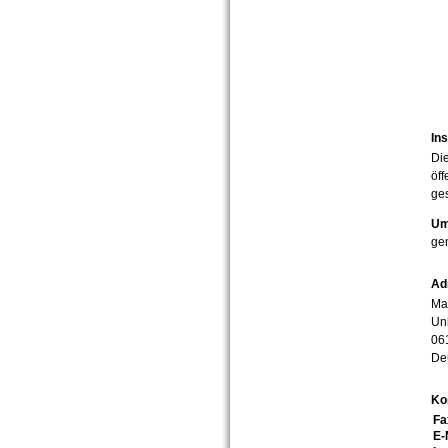
Ins
Die
öff
ges
Um
ge
Ad
Mar
Uni
06
De
Ko
Fa
E-