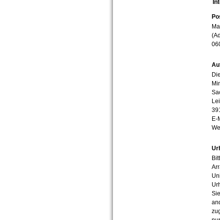
In
Po
Mar
(Ad
06
Au
Die
Min
Sa
Lei
39
E-
We
Ur
Bit
Arr
Uni
Urh
Sie
an
zug