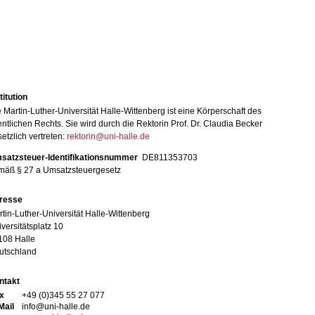
titution
 Martin-Luther-Universität Halle-Wittenberg ist eine Körperschaft des
entlichen Rechts. Sie wird durch die Rektorin Prof. Dr. Claudia Becker
etzlich vertreten:
rektorin@uni-halle.de
satzsteuer-Identifikationsnummer
DE811353703
mäß § 27 a Umsatzsteuergesetz
resse
tin-Luther-Universität Halle-Wittenberg
versitätsplatz 10
108 Halle
utschland
ntakt
x
+49 (0)345 55 27 077
Mail
info@uni-halle.de