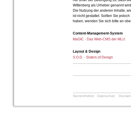
nur unter der Bedingung zu, dass die
Wittenberg als Urheber genannt wird
Die Nutzung der anderen Inhalte, wie
ist nicht gestattet. Sollten Sie jedo
haben, wenden Sie sich bitte an ob
Content-Management-System
MaGIC - Das Web-CMS der MLU
Layout & Design
S.O.D. - Sisters of Design
Barrierefreiheit
Datenschutz
Disclaim