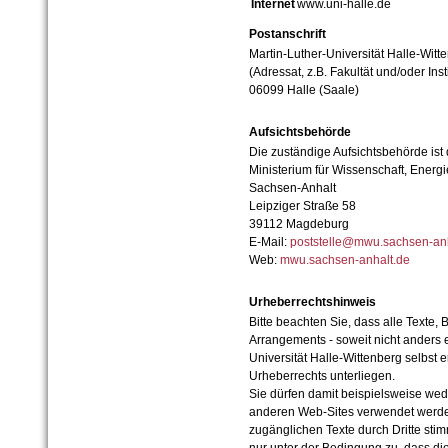
Internet
www.uni-halle.de
Postanschrift
Martin-Luther-Universität Halle-Witt
(Adressat, z.B. Fakultät und/oder Inst
06099 Halle (Saale)
Aufsichtsbehörde
Die zuständige Aufsichtsbehörde ist
Ministerium für Wissenschaft, Ener
Sachsen-Anhalt
Leipziger Straße 58
39112 Magdeburg
E-Mail:
poststelle@mwu.sachsen-anh
Web:
mwu.sachsen-anhalt.de
Urheberrechtshinweis
Bitte beachten Sie, dass alle Texte, 
Arrangements - soweit nicht anders er
Universität Halle-Wittenberg selbst 
Urheberrechts unterliegen.
Sie dürfen damit beispielsweise wed
anderen Web-Sites verwendet werde
zugänglichen Texte durch Dritte sti