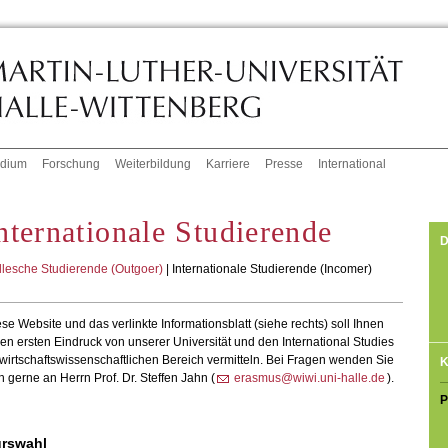
udium
Forschung
Weiterbildung
Karriere
Presse
International
nternationale Studierende
D
llesche Studierende (Outgoer)
| Internationale Studierende (Incomer)
se Website und das verlinkte Informationsblatt (siehe rechts) soll Ihnen
en ersten Eindruck von unserer Universität und den International Studies
wirtschaftswissenschaftlichen Bereich vermitteln. Bei Fragen wenden Sie
K
h gerne an Herrn Prof. Dr. Steffen Jahn (
erasmus@wiwi.uni-halle.de
).
P
rswahl