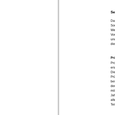
Se
Da
So
Wei
Vor
und
di
Pr
Pr
ers
Die
Prü
be
dem
mög
Jah
alt
Tei