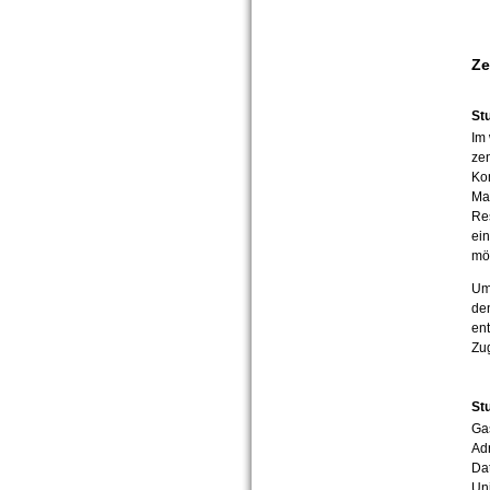
Ze
St
Im 
zen
Ko
Mat
Re
ein
mö
Um 
den
en
Zu
St
Gas
Ad
Dat
Uni