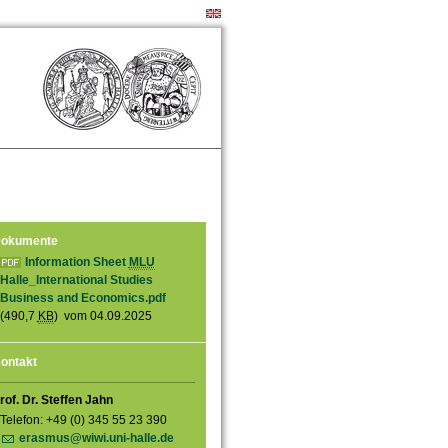
okumente
Information Sheet
MLU
Halle_International Studies
Business and Economics.pdf
(490,7
KB
) vom 04.09.2025
ontakt
rof. Dr. Steffen Jahn
Telefon: +49 (0) 345 55 23 390
erasmus@wiwi.uni-halle.de