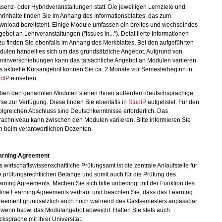
senz- oder Hybridveranstaltungen statt. Die jeweiligen Lernziele und
rinhalte finden Sie im Anhang des Informationsblattes, das zum
wnload bereitsteht. Einige Module umfassen ein breites und wechselndes
ebot an Lehrveranstaltungen ("Issues in..."). Detaillierte Informationen
u finden Sie ebenfalls im Anhang des Merkblattes. Bei den aufgeführten
dulen handelt es sich um das grundsätzliche Angebot. Aufgrund von
rminverschiebungen kann das tatsächliche Angebot an Modulen variieren.
s aktuelle Kursangebot können Sie ca. 2 Monate vor Semesterbeginn in
udIP
einsehen.
ben den genannten Modulen stehen Ihnen außerdem deutschsprachige
se zur Verfügung. Diese finden Sie ebenfalls in
StudIP
aufgelistet. Für den
olgreichen Abschluss sind Deutschkenntnisse erforderlich. Das
achniveau kann zwischen den Modulen variieren. Bitte informieren Sie
h beim verantwortlichen Dozenten.
arning Agreement
 wirtschaftswissenschaftliche Prüfungsamt ist die zentrale Anlaufstelle für
e prüfungsrechtlichen Belange und somit auch für die Prüfung des
rning Agreements. Machen Sie sich bitte unbedingt mit der Funktion des
ine Learning Agreements vertraut und beachten Sie, dass das Learning
reement grundsätzlich auch noch während des Gastsemesters anpassbar
, wenn bspw. das Modulangebot abweicht. Halten Sie stets auch
ksprache mit Ihrer Universität.