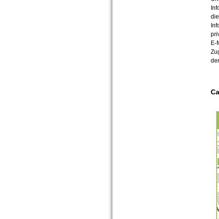
Inf
die
Inf
pri
E-M
Zu
de
C