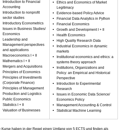
Introduction to Financial
Ethics and Economics of Market
Accounting
Legitimacy
Introduction to nonprofit
Evidence-based Policy Advice
sector studies
Financial Data Analytics in Python
Introductory Econometrics
Financial Economics
Issues in Business Studies/
Growth and Development I + II
Economics
Health Economics
Leadership and
High Quality Research Data
Management perspectives
Industrial Economics in dynamic
and applications
markets
Macroeconomics I + II
Institutional economics and ethics: a
Mathematics I + II
systems theory approach
Mergers and Acquisitions
Institutions, Organizations and
Principles of Economics
Policy: an Empirical and Historical
Principles of Investments
Perspective
(Corporate Finance)
Introduction to Experimental
Principles of Management
Research
Production and Logistics
Issues in Economic Data Science/
Public Economics
Economics Policy
Statistics I + II
Management Accounting & Control
Valuation of Businesses
Statistical Machine Learning
e Kurse haben in der Regel einen Umfang von 5 ECTS und finden als