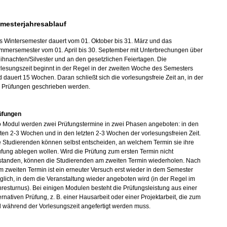
mesterjahresablauf
s Wintersemester dauert vom 01. Oktober bis 31. März und das
mmersemester vom 01. April bis 30. September mit Unterbrechungen über
hnachten/Silvester und an den gesetzlichen Feiertagen. Die
lesungszeit beginnt in der Regel in der zweiten Woche des Semesters
 dauert 15 Wochen. Daran schließt sich die vorlesungsfreie Zeit an, in der
e Prüfungen geschrieben werden.
üfungen
o Modul werden zwei Prüfungstermine in zwei Phasen angeboten: in den
ten 2-3 Wochen und in den letzten 2-3 Wochen der vorlesungsfreien Zeit.
 Studierenden können selbst entscheiden, an welchem Termin sie ihre
fung ablegen wollen. Wird die Prüfung zum ersten Termin nicht
standen, können die Studierenden am zweiten Termin wiederholen. Nach
 zweiten Termin ist ein erneuter Versuch erst wieder in dem Semester
lich, in dem die Veranstaltung wieder angeboten wird (in der Regel im
resturnus). Bei einigen Modulen besteht die Prüfungsleistung aus einer
ernativen Prüfung, z. B. einer Hausarbeit oder einer Projektarbeit, die zum
l während der Vorlesungszeit angefertigt werden muss.