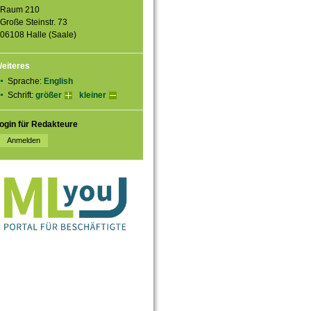
Raum 210
Große Steinstr. 73
06108 Halle (Saale)
eiteres
Sprache:
English
Schrift:
größer
kleiner
ogin für Redakteure