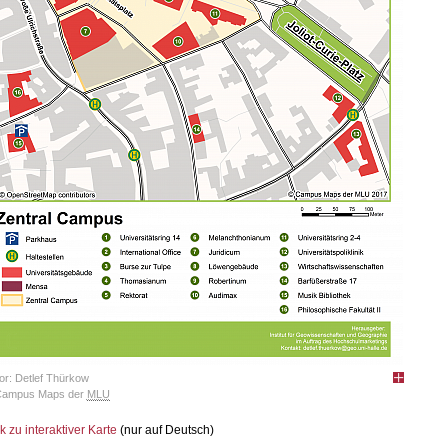
or: Detlef Thürkow
Campus Maps der
MLU
k zu interaktiver Karte
(nur auf Deutsch)