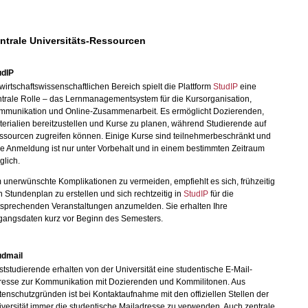
ntrale Universitäts-Ressourcen
udIP
wirtschaftswissenschaftlichen Bereich spielt die Plattform
StudIP
eine
trale Rolle – das Lernmanagementsystem für die Kursorganisation,
mmunikation und Online-Zusammenarbeit. Es ermöglicht Dozierenden,
erialien bereitzustellen und Kurse zu planen, während Studierende auf
ssourcen zugreifen können. Einige Kurse sind teilnehmerbeschränkt und
e Anmeldung ist nur unter Vorbehalt und in einem bestimmten Zeitraum
glich.
unerwünschte Komplikationen zu vermeiden, empfiehlt es sich, frühzeitig
 Stundenplan zu erstellen und sich rechtzeitig in
StudIP
für die
tsprechenden Veranstaltungen anzumelden. Sie erhalten Ihre
gangsdaten kurz vor Beginn des Semesters.
udmail
tstudierende erhalten von der Universität eine studentische E-Mail-
resse zur Kommunikation mit Dozierenden und Kommilitonen. Aus
enschutzgründen ist bei Kontaktaufnahme mit den offiziellen Stellen der
versität immer die studentische Mailadresse zu verwenden. Auch zentrale