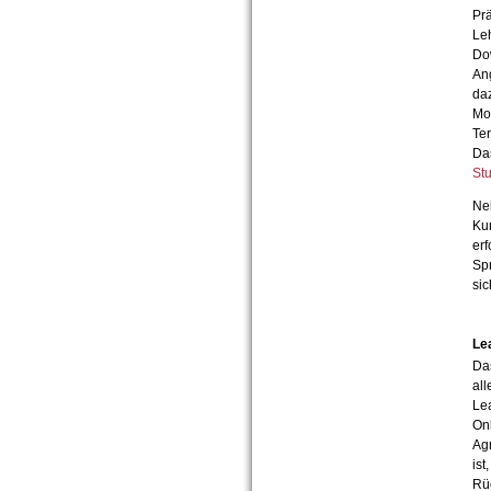
Prä
Leh
Do
Ang
daz
Mo
Te
Da
St
Ne
Kur
erf
Spr
sic
Le
Das
all
Lea
Onl
Ag
ist
Rüc