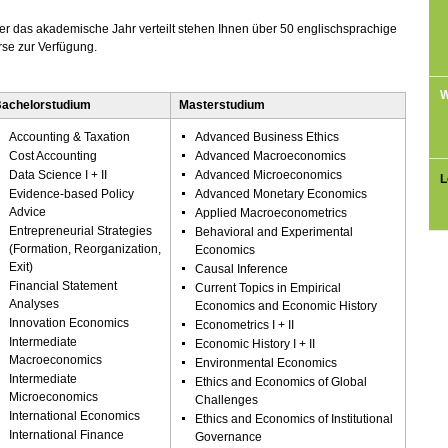
r das akademische Jahr verteilt stehen Ihnen über 50 englischsprachige
se zur Verfügung.
W
achelorstudium
Masterstudium
Accounting & Taxation
Advanced Business Ethics
Cost Accounting
Advanced Macroeconomics
Data Science I + II
Advanced Microeconomics
L
Evidence-based Policy
Advanced Monetary Economics
Advice
Applied Macroeconometrics
Entrepreneurial Strategies
Behavioral and Experimental
(Formation, Reorganization,
Economics
Exit)
Causal Inference
Financial Statement
Current Topics in Empirical
Analyses
Economics and Economic History
Innovation Economics
Econometrics I + II
Intermediate
Economic History I + II
Macroeconomics
Environmental Economics
Intermediate
Ethics and Economics of Global
Microeconomics
Challenges
International Economics
Ethics and Economics of Institutional
International Finance
Governance