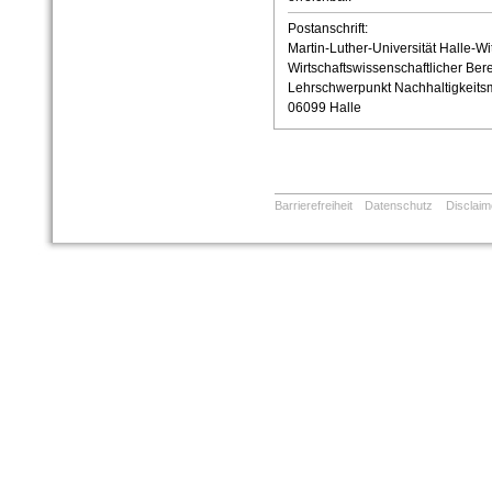
Postanschrift:
Martin-Luther-Universität Halle-Wi
Wirtschaftswissenschaftlicher Ber
Lehrschwerpunkt Nachhaltigkeit
06099 Halle
Barrierefreiheit
Datenschutz
Disclaim