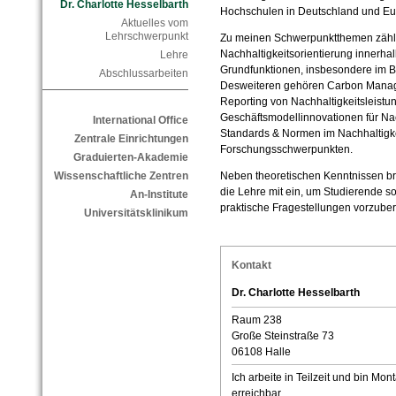
Dr. Charlotte Hesselbarth
Hochschulen in Deutschland und Eur
Aktuelles vom
Lehrschwerpunkt
Zu meinen Schwerpunktthemen zähl
Nachhaltigkeitsorientierung innerhal
Lehre
Grundfunktionen, insbesondere im 
Abschlussarbeiten
Desweiteren gehören Carbon Mana
Reporting von Nachhaltigkeitsleistun
Geschäftsmodellinnovationen für Na
International Office
Standards & Normen im Nachhaltig
Zentrale Einrichtungen
Forschungsschwerpunkten.
Graduierten-Akademie
Neben theoretischen Kenntnissen bri
Wissenschaftliche Zentren
die Lehre mit ein, um Studierende so
An-Institute
praktische Fragestellungen vorzuber
Universitätsklinikum
Kontakt
Dr. Charlotte Hesselbarth
Raum 238
Große Steinstraße 73
06108 Halle
Ich arbeite in Teilzeit und bin Mon
erreichbar.