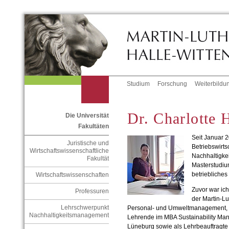
Studium
Forschung
Weiterbildu
Dr. Charlotte 
Die Universität
Fakultäten
Seit Januar 2
Juristische und
Betriebswirts
Wirtschaftswissenschaftliche
Nachhaltigke
Fakultät
Masterstudiu
betriebliche
Wirtschaftswissenschaften
Zuvor war ich
Professuren
der Martin-Lu
Lehrschwerpunkt
Personal- und Umweltmanagement, 
Nachhaltigkeitsmanagement
Lehrende im MBA Sustainability Ma
Lüneburg sowie als Lehrbeauftragte 