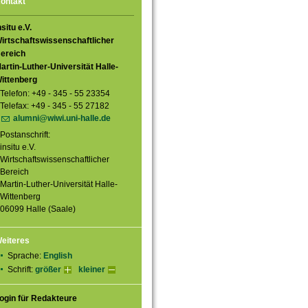
ontakt
nsitu e.V.
irtschaftswissenschaftlicher
ereich
artin-Luther-Universität Halle-
ittenberg
Telefon: +49 - 345 - 55 23354
Telefax: +49 - 345 - 55 27182
alumni@wiwi.uni-halle.de
Postanschrift:
insitu e.V.
Wirtschaftswissenschaftlicher
Bereich
Martin-Luther-Universität Halle-
Wittenberg
06099 Halle (Saale)
eiteres
Sprache:
English
Schrift:
größer
kleiner
ogin für Redakteure