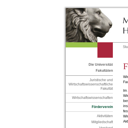
St
F
Die Universität
Fakultäten
Wi
Juristische und
Fac
Wirtschaftswissenschaftliche
Fakultät
Im
Wir
Wirtschaftswissenschaften
bes
ins
Förderverein
fes
Aktivitäten
Wir
Akt
Mitgliedschaft