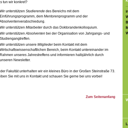
K
 tun wir konkret?
Wir unterstützen
Studierende
des Bereichs mit dem
i
Einführungsprogramm, dem Mentorenprogramm und der
W
Absolventenverabschiedung.
B
Wir unterstützen
Mitarbeiter
durch das Doktorandenkolloquium.
M
W
Wir unterstützen
Absolventen
bei der Organisation von Jahrgangs- und
Studiengangtreffen.
Wir unterstützen unsere
Mitglieder
beim Kontakt mit dem
Wirtschaftswissenschaftlichen Bereich, beim Kontakt untereinander im
Rahmen unseres Jahrestreffens und informieren halbjährlich durch
unseren Newsletter.
der Fakultät unterhalten wir ein kleines Büro in der Großen Steinstraße 73.
iben Sie mit uns in Kontakt und schauen Sie gerne bei uns vorbei!
Zum Seitenanfang
W
L