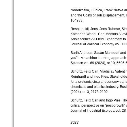
Nedelkoska, Ljubica, Frank Neffke a
and the Costs of Job Displacement. R
104933.
Resnjanskij, Jens, Jens Ruhose, S
Katharina Wedel. Can Mentors Allevi
Adolescence? A Field Experiment to
Journal of Political Economy vol. 13
Barth Andreas, Sasan Mansouri and 
you” – A machine learning approac
Science vol. 69 (2024), nr 10, 5695-
Schultz, Felix Carl, Vladislav Valenti
Reinhardt and Ingo Pies. Stakeholder
for a systemic circular economy trans
chemicals and plastics industry. Bu
(2024), nr. 3, 2173-2192.
Schultz, Felix Carl and Ingo Pies. T
critical perspective on “post-growth”
Journal of Industrial Ecology, vol. 28 
2023