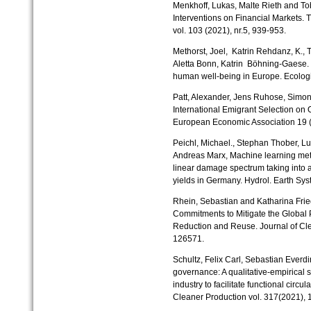
Menkhoff, Lukas, Malte Rieth and To
Interventions on Financial Markets. 
vol. 103 (2021), nr.5, 939-953.
Methorst, Joel, Katrin Rehdanz, K.,
Aletta Bonn, Katrin Böhning-Gaese. T
human well-being in Europe. Ecolog
Patt, Alexander, Jens Ruhose, Simo
International Emigrant Selection on O
European Economic Association 19 (
Peichl, Michael., Stephan Thober, 
Andreas Marx, Machine learning meth
linear damage spectrum taking into a
yields in Germany. Hydrol. Earth Syst
Rhein, Sebastian and Katharina Fried
Commitments to Mitigate the Global P
Reduction and Reuse. Journal of Cle
126571.
Schultz, Felix Carl, Sebastian Everd
governance: A qualitative-empirical 
industry to facilitate functional cir
Cleaner Production vol. 317(2021), 