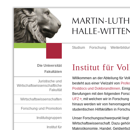
Studium
Forschung
Weiterbildu
Institut für Vo
Die Universität
Fakultäten
Willkommen an der Abteilung für Vol
Juristische und
besteht aus einer Vielzahl von
Profe
Wirtschaftswissenschaftliche
Postdocs und DoktorandInnen
. Ein
Fakultät
Berufungen mit den folgenden Fors
UFZ
, mit welchen wir in Forschun
Wirtschaftswissenschaften
hinaus werden wir von hervorragend
Forschung und Promotion
studentischen Hilfskräften in Forsch
Institutsgruppen
Unser Forschungsschwerpunkt liegt
Wirtschaftswissenschaft. Dazu gehö
Institut für
Makroökonomie, Handel, Geldwirtsch