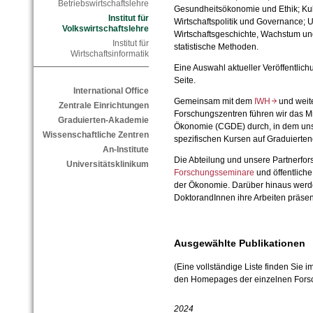
Betriebswirtschaftslehre
Gesundheitsökonomie und Ethik; Kult
Institut für
Wirtschaftspolitik und Governance;
Volkswirtschaftslehre
Wirtschaftsgeschichte, Wachstum un
Institut für
statistische Methoden.
Wirtschaftsinformatik
Eine Auswahl aktueller Veröffentlich
Seite.
International Office
Gemeinsam mit dem
IWH
und weite
Zentrale Einrichtungen
Forschungszentren führen wir das M
Graduierten-Akademie
Ökonomie (CGDE) durch, in dem uns
Wissenschaftliche Zentren
spezifischen Kursen auf Graduierte
An-Institute
Die Abteilung und unsere Partnerfo
Universitätsklinikum
Forschungsseminare
und öffentliche
der Ökonomie. Darüber hinaus werd
DoktorandInnen ihre Arbeiten präse
Ausgewählte Publikationen
(Eine vollständige Liste finden Sie i
den Homepages der einzelnen Forsc
2024