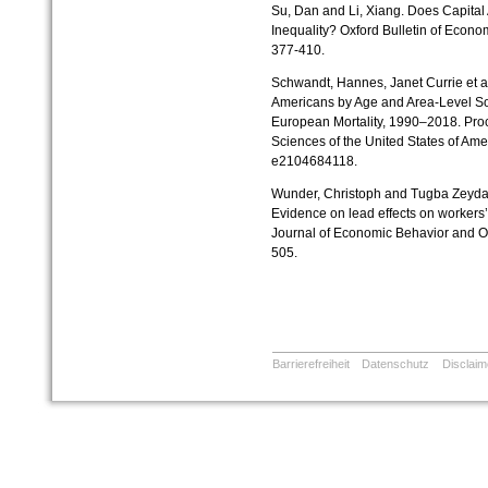
Su, Dan and Li, Xiang. Does Capital 
Inequality? Oxford Bulletin of Economi
377-410.
Schwandt, Hannes, Janet Currie et a
Americans by Age and Area-Level So
European Mortality, 1990–2018. Pro
Sciences of the United States of Amer
e2104684118.
Wunder, Christoph and Tugba Zeydanli
Evidence on lead effects on workers
Journal of Economic Behavior and Or
505.
Barrierefreiheit
Datenschutz
Disclaim