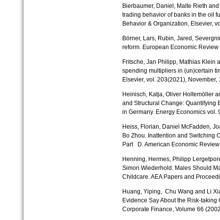
Bierbaumer, Daniel, Malte Rieth and
trading behavior of banks in the oil 
Behavior & Organization, Elsevier, 
Börner, Lars, Rubin, Jared, Severgnini,
reform. European Economic Review v
Fritsche, Jan Philipp, Mathias Klein
spending multipliers in (un)certain t
Elsevier, vol. 203(2021), November,
Heinisch, Katja, Oliver Holtemöller 
and Structural Change: Quantifying 
in Germany. Energy Economics vol. 
Heiss, Florian, Daniel McFadden, 
Bo Zhou. Inattention and Switching C
Part D. American Economic Review v
Henning, Hermes, Philipp Lergetpore
Simon Wiederhold. Males Should Mai
Childcare. AEA Papers and Proceedi
Huang, Yiping, Chu Wang and Li Xi
Evidence Say About the Risk-taking 
Corporate Finance, Volume 66 (200