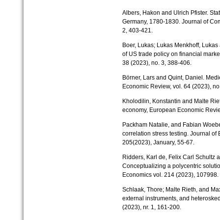
Albers, Hakon and Ulrich Pfister. Sta
Germany, 1780-1830. Journal of Com
2, 403-421.
Boer, Lukas; Lukas Menkhoff, Lukas 
of US trade policy on financial marke
38 (2023), no. 3, 388-406.
Börner, Lars and Quint, Daniel. Medi
Economic Review, vol. 64 (2023), no.
Kholodilin, Konstantin and Malte Riet
economy, European Economic Review,
Packham Natalie, and Fabian Woebek
correlation stress testing. Journal o
205(2023), January, 55-67.
Ridders, Karl de, Felix Carl Schultz 
Conceptualizing a polycentric soluti
Economics vol. 214 (2023), 107998.
Schlaak, Thore; Malte Rieth, and Max
external instruments, and heteroskeda
(2023), nr. 1, 161-200.