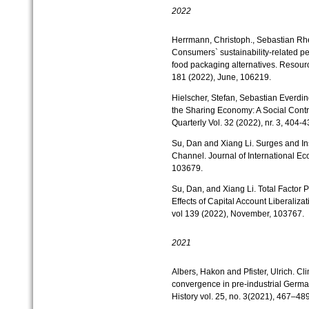
2022
Herrmann, Christoph., Sebastian Rhe
Consumers` sustainability-related pe
food packaging alternatives. Resour
181 (2022), June, 106219.
Hielscher, Stefan, Sebastian Everdin
the Sharing Economy: A Social Contr
Quarterly Vol. 32 (2022), nr. 3, 404-4
Su, Dan and Xiang Li. Surges and Inst
Channel. Journal of International 
103679.
Su, Dan, and Xiang Li. Total Factor P
Effects of Capital Account Liberaliza
vol 139 (2022), November, 103767.
2021
Albers, Hakon and Pfister, Ulrich. C
convergence in pre-industrial Germ
History vol. 25, no. 3(2021), 467–489