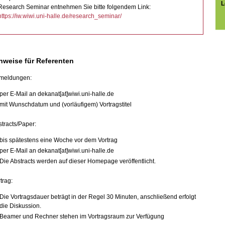
L
Research Seminar entnehmen Sie bitte folgendem Link:
https://iw.wiwi.uni-halle.de/research_seminar/
nweise für Referenten
meldungen:
per E-
Mail an dekanat
[at]wiwi.
uni-
halle.
de
mit Wunschdatum und (vorläufigem) Vortragstitel
tracts/Paper:
bis spätestens eine Woche vor dem Vortrag
per E-Mail an dekanat[at]wiwi.uni-halle.de
Die Abstracts werden auf dieser Homepage veröffentlicht.
trag:
Die Vortragsdauer beträgt in der Regel 30 Minuten, anschließend erfolgt
die Diskussion.
Beamer und Rechner stehen im Vortragsraum zur Verfügung