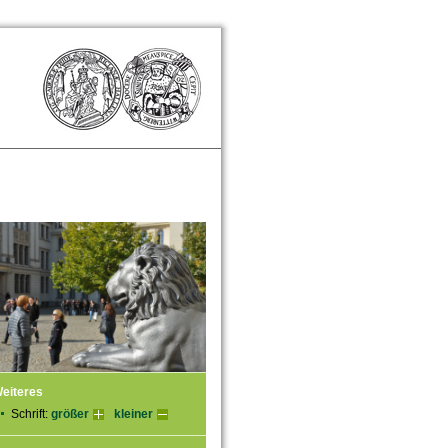
eiteres
Schrift:
größer
kleiner