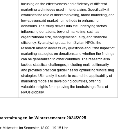
focusing on the effectiveness and efficiency of different
marketing techniques used in fundraising. Specifically, it
examines the role of direct marketing, brand marketing, and
low-cost/unpaid marketing methods in enhancing
donations. The study delves into the underlying factors
influencing donations, beyond marketing, such as
organizational size, management quality, and financial
efficiency. By analyzing data from Syrian NPOs, the
research aims to address key questions about the impact of
marketing strategies on donations and whether the findings
can be generalized to other countries. The research also
tackles statistical challenges, including multi-collinearity,
and provides practical guidelines for optimizing fundraising
strategies. Ultimately, it seeks to extend the applicability of
marketing models to developing countries, offering
valuable insights for improving the fundraising efforts of
NPOs globally.
ranstaltungen im Wintersemester 2024/2025
t:
Mittwochs im Semester, 18.00 - 19.15 Uhr