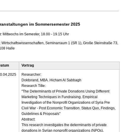
ranstaltungen im Sommersemester 2025
t:
Mittwochs im Semester, 18.00 - 19.15 Uhr
: Wirtschaftswissenschaften, Seminarraum 1 (SR 1), Große Steinstraße 73,
108 Halle
Datum
Vortrag
0.04.2025
Researcher:
Doktorand, MBA. Hicham Al Sabbagh
Research Title:
"The Determinants of Private Donations Using Different
Marketing Techniques in Fundraising. Empirical
Investigation of the Nonprofit Organizations of Syria Pre
Civil War - Post Economic Transition. Status Quo, Findings,
Guidelines & Proposals"
Abstract:
This research investigates the determinants of private
donations in Syrian nonprofit organizations (NPOs),