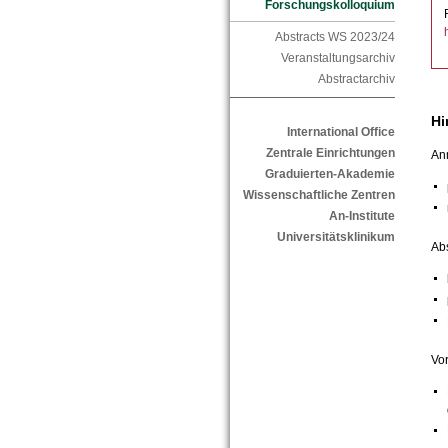
Forschungskolloquium
Abstracts WS 2023/24
Veranstaltungsarchiv
Abstractarchiv
Hi
International Office
Zentrale Einrichtungen
An
Graduierten-Akademie
Wissenschaftliche Zentren
An-Institute
Universitätsklinikum
Abs
Vor