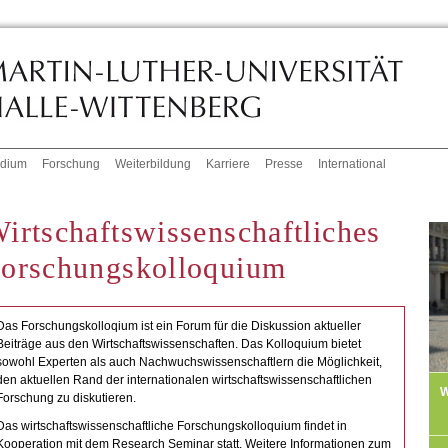
udium
Forschung
Weiterbildung
Karriere
Presse
International
irtschaftswissenschaftliches
orschungskolloquium
Das Forschungskolloqium ist ein Forum für die Diskussion aktueller
Beiträge aus den Wirtschaftswissenschaften. Das Kolloquium bietet
sowohl Experten als auch Nachwuchswissenschaftlern die Möglichkeit,
den aktuellen Rand der internationalen wirtschaftswissenschaftlichen
W
Forschung zu diskutieren.
Das wirtschaftswissenschaftliche Forschungskolloquium findet in
Kooperation mit dem Research Seminar statt. Weitere Informationen zum