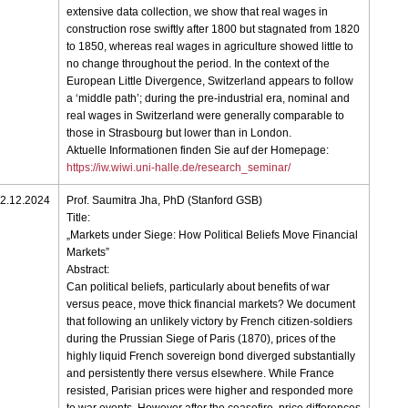
extensive data collection, we show that real wages in
construction rose swiftly after 1800 but stagnated from 1820
to 1850, whereas real wages in agriculture showed little to
no change throughout the period. In the context of the
European Little Divergence, Switzerland appears to follow
a ‘middle path’; during the pre-industrial era, nominal and
real wages in Switzerland were generally comparable to
those in Strasbourg but lower than in London.
Aktuelle Informationen finden Sie auf der Homepage:
https://iw.wiwi.uni-halle.de/research_seminar/
2.12.2024
Prof. Saumitra Jha, PhD (Stanford GSB)
Title:
„Markets under Siege: How Political Beliefs Move Financial
Markets”
Abstract:
Can political beliefs, particularly about benefits of war
versus peace, move thick financial markets? We document
that following an unlikely victory by French citizen-soldiers
during the Prussian Siege of Paris (1870), prices of the
highly liquid French sovereign bond diverged substantially
and persistently there versus elsewhere. While France
resisted, Parisian prices were higher and responded more