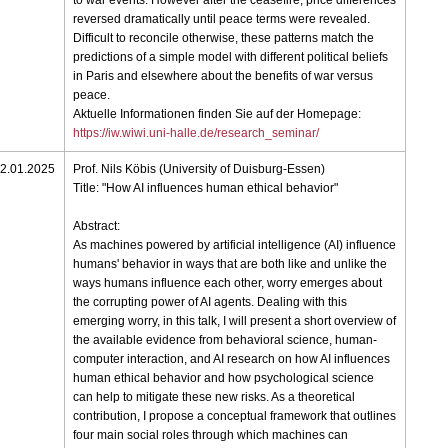
to war events. However after the ceasefire, price differences
reversed dramatically until peace terms were revealed.
Difficult to reconcile otherwise, these patterns match the
predictions of a simple model with different political beliefs
in Paris and elsewhere about the benefits of war versus
peace.
Aktuelle Informationen finden Sie auf der Homepage:
https://iw.wiwi.uni-halle.de/research_seminar/
2.01.2025
Prof. Nils Köbis (University of Duisburg-Essen)
Title: "How AI influences human ethical behavior"
Abstract:
As machines powered by artificial intelligence (AI) influence
humans' behavior in ways that are both like and unlike the
ways humans influence each other, worry emerges about
the corrupting power of AI agents. Dealing with this
emerging worry, in this talk, I will present a short overview of
the available evidence from behavioral science, human-
computer interaction, and AI research on how AI influences
human ethical behavior and how psychological science
can help to mitigate these new risks. As a theoretical
contribution, I propose a conceptual framework that outlines
four main social roles through which machines can