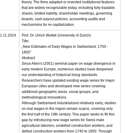
theory. The firms adapted or invented institutional features
that are widely recognizable today, including fully tradable
shares, limited liability, shareholder meetings, governing
boards, cash payout policies, accounting audits and
mechanisms for re-capitalization.
1.11.2024
Prof. Dr. Ulrich Woitek (University of Zurich)
Title:
„New Estimates of Daily Wages in Switzerland, 1750 -
1850”
Abstract:
Since Allen's (2001) seminal paper on wage divergence in
early modern Europe, numerous studies have deepened
our understanding of historical living standards.
Researchers have updated existing wage series for major
European cities and developed new series covering
additional geographic areas, social groups, and
methodological innovations.
Although Switzerland industrialized relatively early, studies
on real wages in the region remain scarce, covering only
the first half of the 19th century. This paper seeks to fill this
gap by introducing new wage series for Swiss male
agricultural laborers, unskilled construction workers, and
skilled construction workers from 1740 to 1850. Through