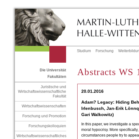
Studium
Forschung
Weiterbildu
Abstracts WS 
Die Universität
Fakultäten
Juristische und
20.01.2016
Wirtschaftswissenschaftliche
Fakultät
Adam? Legacy: Hiding Behi
Wirtschaftswissenschaften
Irlenbusch, Jan-Erik Lönnq
Gari Walkowitz)
Forschung und Promotion
In this paper, we investigate a spe
Forschungskolloquien
moral hypocrisy. More specificall
circumstances people try to appear 
Wirtschaftswissenschaftliches