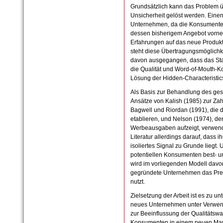
Grundsätzlich kann das Problem ü
Unsicherheit gelöst werden. Einen V
Unternehmen, da die Konsumenten
dessen bisherigem Angebot vorne
Erfahrungen auf das neue Produk
steht diese Übertragungsmöglichke
davon ausgegangen, dass das Sta
die Qualität und Word-of-Mouth-K
Lösung der Hidden-Characteristic
Als Basis zur Behandlung des ges
Ansätze von Kalish (1985) zur Zah
Bagwell und Riordan (1991), die 
etablieren, und Nelson (1974), der
Werbeausgaben aufzeigt, verwendet
Literatur allerdings darauf, dass 
isoliertes Signal zu Grunde liegt.
potentiellen Konsumenten best- un
wird im vorliegenden Modell dav
gegründete Unternehmen das Pre
nutzt.
Zielsetzung der Arbeit ist es zu un
neues Unternehmen unter Verwen
zur Beeinflussung der Qualitätsw
Konsumenten in einem neuen Markt