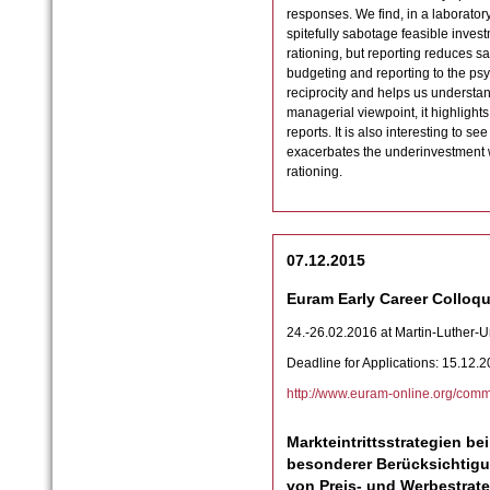
responses. We find, in a laborator
spitefully sabotage feasible invest
rationing, but reporting reduces sa
budgeting and reporting to the psy
reciprocity and helps us understand
managerial viewpoint, it highlight
reports. It is also interesting to 
exacerbates the underinvestment w
rationing.
07.12.2015
Euram Early Career Colloq
24.-26.02.2016 at Martin-Luther-U
Deadline for Applications: 15.12.
http://www.euram-online.org/com
Markteintrittsstrategien be
besonderer Berücksichtig
von Preis- und Werbestrate