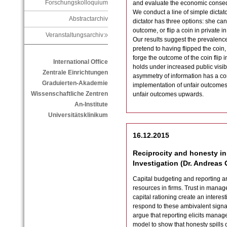
Forschungskolloquium
and evaluate the economic conseq
We conduct a line of simple dicta
Abstractarchiv
dictator has three options: she can
outcome, or flip a coin in private 
Veranstaltungsarchiv
Our results suggest the prevalence
pretend to having flipped the coin, 
forge the outcome of the coin flip in
International Office
holds under increased public visibil
Zentrale Einrichtungen
asymmetry of information has a cor
Graduierten-Akademie
implementation of unfair outcomes
Wissenschaftliche Zentren
unfair outcomes upwards.
An-Institute
Universitätsklinikum
16.12.2015
Reciprocity and honesty in
Investigation (Dr. Andreas 
Capital budgeting and reporting a
resources in firms. Trust in manage
capital rationing create an interes
respond to these ambivalent signal
argue that reporting elicits manag
model to show that honesty spills o