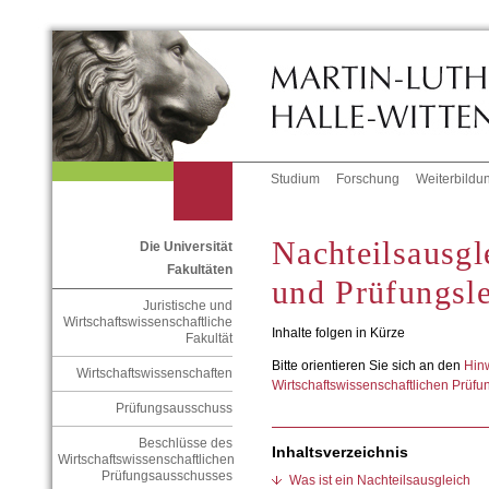
Studium
Forschung
Weiterbildu
Nachteilsausgl
Die Universität
Fakultäten
und Prüfungsl
Juristische und
Wirtschaftswissenschaftliche
Inhalte folgen in Kürze
Fakultät
Bitte orientieren Sie sich an den
Hin
Wirtschaftswissenschaften
Wirtschaftswissenschaftlichen Prüf
Prüfungsausschuss
Beschlüsse des
Inhaltsverzeichnis
Wirtschaftswissenschaftlichen
Prüfungsausschusses
Was ist ein Nachteilsausgleich