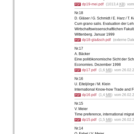
dp19-mei.pdf
(1013,4
KB
) vom
Nr.18
D. Gläser / G. Schmidt / E. Harz / T. K
Cum grano salis. Evaluation der Leh
Wirtschaftswissenschaftlichen Fakultä
Wittenberg. Januar 1999
dp18-gla&sch.pdf
(externe Date
Nr.17
A. Bäcker
Eine politökonomische Sicht der Sc
Economies. Dezember 1998
dp17.pdf
(1,6
MB
) vom 26.02.
Nr.16
U. Eiteljörge / M. Klein
International Know-how Trade and Fo
dp16.pdf
(1,4
MB
) vom 26.02.
Nr.15
V. Meier
Time preference, international migrat
dp15.pdf
(1,5
MB
) vom 26.02.
Nr.14
O. Fabel / V. Meier