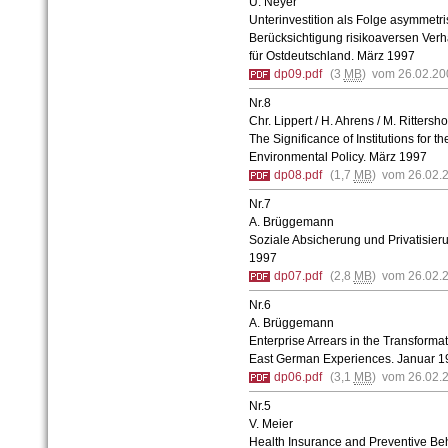
U. Neyer
Unterinvestition als Folge asymmetris
Berücksichtigung risikoaversen Verhal
für Ostdeutschland. März 1997
dp09.pdf
(3
MB
) vom 26.02.20
Nr.8
Chr. Lippert / H. Ahrens / M. Rittersho
The Significance of Institutions for 
Environmental Policy. März 1997
dp08.pdf
(1,7
MB
) vom 26.02.
Nr.7
A. Brüggemann
Soziale Absicherung und Privatisieru
1997
dp07.pdf
(2,8
MB
) vom 26.02.
Nr.6
A. Brüggemann
Enterprise Arrears in the Transforma
East German Experiences. Januar 1
dp06.pdf
(3,1
MB
) vom 26.02.
Nr.5
V. Meier
Health Insurance and Preventive Be