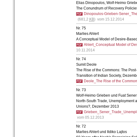
Elias Dinopoulos, Wolf-Heimo Grieb
The Conundrum of Recovery Policie
Dinopoulos-Grieben-Sener_The 
(681,2
KB
) vom 15.12.2014
Nr. 75
Marlies Ahlert
A Conceptual Model of Desire-Base
Ahlert_Conceptual Model of Des
10.11.2014
Nr. 74
Sumit Deole
The Rise of the Commons: The Pos
Transition of Indian Society, Dezem
Deole_The Rise of the Common
Nr. 73
Wolf-Heimo Grieben und Fuat Sener
North-South Trade, Unemployment an
Unions?, Dezember 2013
Grieben_Sener_Trade_Unempl
vom 05.12.2013
Nr. 72
Marlies Ahlert und Ildiko Lajtos