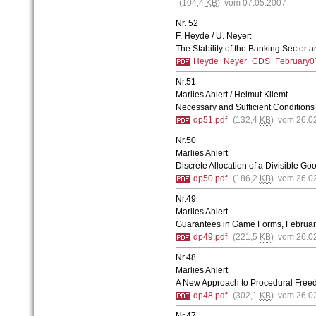
(104,4
KB
) vom 07.05.2007
Nr. 52
F. Heyde / U. Neyer:
The Stability of the Banking Sector 
Heyde_Neyer_CDS_February07
Nr.51
Marlies Ahlert / Helmut Kliemt
Necessary and Sufficient Condition
dp51.pdf
(132,4
KB
) vom 26.0
Nr.50
Marlies Ahlert
Discrete Allocation of a Divisible G
dp50.pdf
(186,2
KB
) vom 26.0
Nr.49
Marlies Ahlert
Guarantees in Game Forms, Februa
dp49.pdf
(221,5
KB
) vom 26.0
Nr.48
Marlies Ahlert
A New Approach to Procedural Free
dp48.pdf
(302,1
KB
) vom 26.0