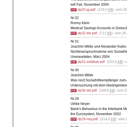
will Fail, November 2004
dp33-jg.pdf
(129,5
KB
) vom 26
Nr.32
Ronny Klein
Medical Savings Accounts or Deducti
dp32-kle.pdf
(721
KB
) vom 26
Nr.31
Joachim Wilde und Alexander Kubis
Nichtinanspruchnahme von Sozialhil
Unerwarteten, März 2004
dp31-wil&kub.pdf
(323,6
KB
) 
Nr.30
Joachim Wilde
Was reizt Sozialhilfeempfänger zum
Untersuchung mit dem Niedrigeink
dp30-wil.pdf
(168,6
KB
) vom 2
Nr.29
Ulrike Neyer
Bank’s Behaviour in the Interbank M
the Eurosystem, November 2002
dp29-ney.pdf
(314,4
KB
) vom 