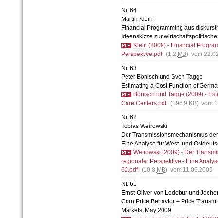
Nr. 64
Martin Klein
Financial Programming aus diskursth
Ideenskizze zur wirtschaftspolitisc
Klein (2009) - Financial Progra
Perspektive.pdf
(1,2
MB
) vom 22.0
Nr. 63
Peter Bönisch und Sven Tagge
Estimating a Cost Function of Germ
Bönisch und Tagge (2009) - Est
Care Centers.pdf
(196,9
KB
) vom 1
Nr. 62
Tobias Weirowski
Der Transmissionsmechanismus der Ge
Eine Analyse für West- und Ostdeuts
Weirowski (2009) - Der Transmi
regionaler Perspektive - Eine Analy
62.pdf
(10,8
MB
) vom 11.06.2009
Nr. 61
Ernst-Oliver von Ledebur und Joche
Corn Price Behavior – Price Transmi
Markets, May 2009