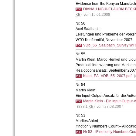
Evidence from the Kenyan Manufact
DIANAH NGUI-CLAUDIA BECK
KB
) vom 15.01.2008
Nr. 56
Axel Saalbach:
Leistungen und Probleme der Volksre
WTO-Konformität, November 2007
VDb_56_Saalbach_Survey WTO
Nr. 55
Martin Klein, Marco Henkel und Liou
Produktdifferenzierung und Markteintr
Realoptionsansatz, September 2007
Klein_EA_VDB_55_2007.pdf
(
Nr. 54
Martin Klein:
Ein Input-Output-Ansatz für die Auß
Martin Klein - Ein Input-Output-
(838,1
KB
) vom 27.08.2007
Nr. 53
Marlies Ahlert:
If not only Numbers Count – Allocati
Nr 53 - IF not only Numbers Cou