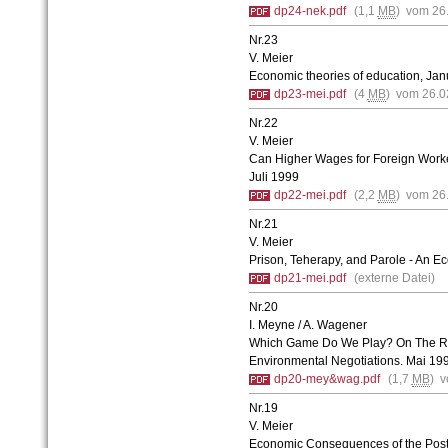
dp24-nek.pdf
(1,1
MB
) vom 26
Nr.23
V. Meier
Economic theories of education, Ja
dp23-mei.pdf
(4
MB
) vom 26.0
Nr.22
V. Meier
Can Higher Wages for Foreign Worker
Juli 1999
dp22-mei.pdf
(2,2
MB
) vom 26
Nr.21
V. Meier
Prison, Teherapy, and Parole - An Ec
dp21-mei.pdf
(externe Datei)
Nr.20
I. Meyne / A. Wagener
Which Game Do We Play? On The Role
Environmental Negotiations. Mai 19
dp20-mey&wag.pdf
(1,7
MB
) 
Nr.19
V. Meier
Economic Consequences of the Poste