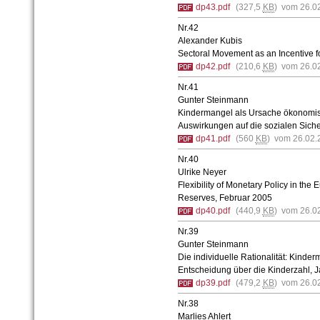
dp43.pdf
(327,5
KB
) vom 26.0
Nr.42
Alexander Kubis
Sectoral Movement as an Incentive fo
dp42.pdf
(210,6
KB
) vom 26.0
Nr.41
Gunter Steinmann
Kindermangel als Ursache ökonomis
Auswirkungen auf die sozialen Sich
dp41.pdf
(560
KB
) vom 26.02.
Nr.40
Ulrike Neyer
Flexibility of Monetary Policy in th
Reserves, Februar 2005
dp40.pdf
(440,9
KB
) vom 26.0
Nr.39
Gunter Steinmann
Die individuelle Rationalität: Kinder
Entscheidung über die Kinderzahl, 
dp39.pdf
(479,2
KB
) vom 26.0
Nr.38
Marlies Ahlert