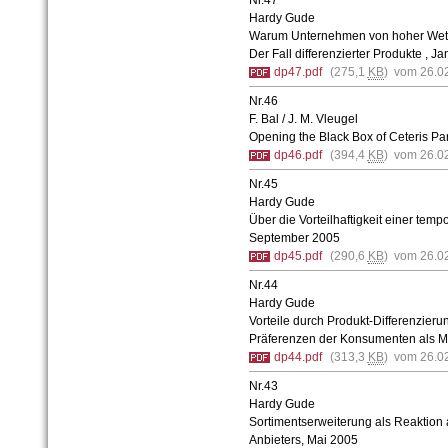
Nr.47
Hardy Gude
Warum Unternehmen von hoher Wettbe
Der Fall differenzierter Produkte , J
dp47.pdf
(275,1
KB
) vom 26.0
Nr.46
F. Bal / J. M. Vleugel
Opening the Black Box of Ceteris P
dp46.pdf
(394,4
KB
) vom 26.0
Nr.45
Hardy Gude
Über die Vorteilhaftigkeit einer te
September 2005
dp45.pdf
(290,6
KB
) vom 26.0
Nr.44
Hardy Gude
Vorteile durch Produkt-Differenzieru
Präferenzen der Konsumenten als Ma
dp44.pdf
(313,3
KB
) vom 26.0
Nr.43
Hardy Gude
Sortimentserweiterung als Reaktion au
Anbieters, Mai 2005