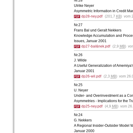
Nr.28
Ulrike Neyer
Asymmetric Information in Credit Ma
dp28-ney.pdf
(201,7
KB
) vom 
Nr.27
Frans Bal und Geralt Nekkers
Knowledge Accumulation and Process
Issues, Januar 2001
dp27-bal&nek.pdf
(2,9
MB
) vo
Nr.26
J. Wilde
A Useful Generalization of Amemiya'
Januar 2001
dp26-wil.pdf
(2,3
MB
) vom 26.
Nr.25
U. Neyer
Under- and Overinvestment as a Con
Asymmetries - Implications for the T
dp25-ney.pdf
(4,9
MB
) vom 26
Nr.24
G. Nekkers
A Regional Insider-Outsider Model 
Januar 2000