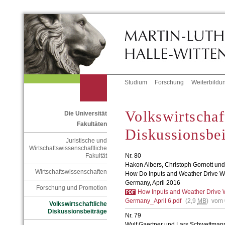
Studium
Forschung
Weiterbildu
Volkswirtschaf
Die Universität
Fakultäten
Diskussionsbei
Juristische und
Wirtschaftswissenschaftliche
Nr. 80
Fakultät
Hakon Albers, Christoph Gornott und 
Wirtschaftswissenschaften
How Do Inputs and Weather Drive Whe
Germany, April 2016
Forschung und Promotion
How Inputs and Weather Drive Wh
Germany_April 6.pdf
(2,9
MB
) vom 
Volkswirtschaftliche
Diskussionsbeiträge
Nr. 79
Wulf Gaertner und Lars Schwettman