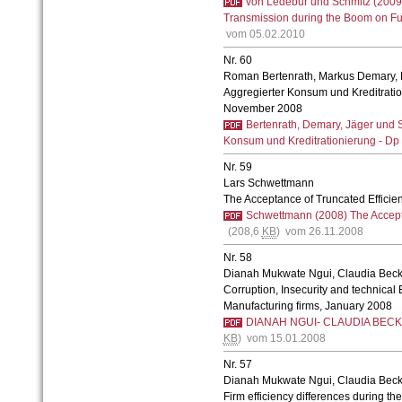
von Ledebur und Schmitz (2009)
Transmission during the Boom on Fu
vom 05.02.2010
Nr. 60
Roman Bertenrath, Markus Demary, 
Aggregierter Konsum und Kreditratio
November 2008
Bertenrath, Demary, Jäger und 
Konsum und Kreditrationierung - Dp 
Nr. 59
Lars Schwettmann
The Acceptance of Truncated Effici
Schwettmann (2008) The Accepta
(208,6
KB
) vom 26.11.2008
Nr. 58
Dianah Mukwate Ngui, Claudia Beck
Corruption, Insecurity and technical
Manufacturing firms, January 2008
DIANAH NGUI- CLAUDIA BECK
KB
) vom 15.01.2008
Nr. 57
Dianah Mukwate Ngui, Claudia Beck
Firm efficiency differences during the