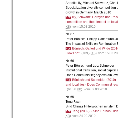
Annette Illy, Michael Schwartz, Chri
Specialization diversity competition
growth in Germany, March 2010
Illy, Schwartz, Hornych und Rose
competition and their impact on loc
KB
) vom 15.03.2010
Nr. 67
Peter Bönisch, Philipp Gaffert und 
The Impact of Skills on Remigration
Bönisch, Gaffert und Wilde (2010
Flows.pdf
(789,9
KB
) vom 15.03.2
Nr. 66
Peter Bönisch und Lutz Schneider
Institutional transition, social capital
Does Communist legacy explain low 
Bönisch und Schneider (2010) - In
and local ties - Does Communist lega
(610,6
KB
) vom 02.03.2010
Nr. 65
Teng Faxin
Sind Chinas Flitterwochen mit dem 
Teng (2009) - Sind Chinas Flitt
KB
) vom 24.02.2010