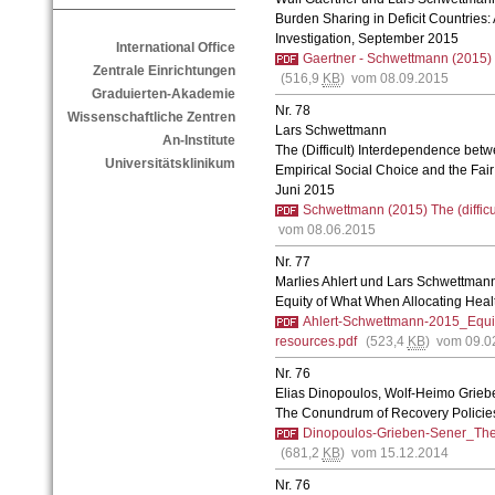
Burden Sharing in Deficit Countries
Investigation, September 2015
International Office
Gaertner - Schwettmann (2015) B
Zentrale Einrichtungen
(516,9
KB
) vom 08.09.2015
Graduierten-Akademie
Nr. 78
Wissenschaftliche Zentren
Lars Schwettmann
An-Institute
The (Difficult) Interdependence bet
Universitätsklinikum
Empirical Social Choice and the Fair
Juni 2015
Schwettmann (2015) The (difficu
vom 08.06.2015
Nr. 77
Marlies Ahlert und Lars Schwettman
Equity of What When Allocating Hea
Ahlert-Schwettmann-2015_Equity
resources.pdf
(523,4
KB
) vom 09.0
Nr. 76
Elias Dinopoulos, Wolf-Heimo Grieb
The Conundrum of Recovery Policie
Dinopoulos-Grieben-Sener_The 
(681,2
KB
) vom 15.12.2014
Nr. 76