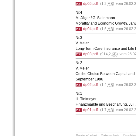
dp05.pdf
(1,2
MB
) vom 26.02.
Nr.4
M. Jäger / G. Steinmann
Moraltity and Economic Growth. Jan
dp04.pdf
(1,5
MB
) vom 26.02.
Nr.3
V. Meier
Long-Term Care Insurance and Life
dp03.pdf
(914,2
KB
) vom 26.0
Nr.2
V. Meier
On the Choice Between Capital and 
September 1996
dp02.pdf
(1,4
MB
) vom 26.02.
Nr.1
H. Tietmeyer
Finanzmärkte und Beschaffung. Juli
dp01.pdf
(1,7
MB
) vom 26.02.
Barrierefreiheit
Datenschutz
Disclaim