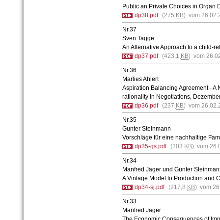
Public an Private Choices in Organ
dp38.pdf
(275
KB
) vom 26.02.
Nr.37
Sven Tagge
An Alternative Approach to a child-
dp37.pdf
(423,1
KB
) vom 26.0
Nr.36
Marlies Ahlert
Aspiration Balancing Agreement - A
rationality in Negotiations, Dezembe
dp36.pdf
(237
KB
) vom 26.02.
Nr.35
Gunter Steinmann
Vorschläge für eine nachhaltige Fam
dp35-gs.pdf
(203
KB
) vom 26.
Nr.34
Manfred Jäger und Gunter Steinman
A Vintage Model to Production and
dp34-sj.pdf
(217,8
KB
) vom 26
Nr.33
Manfred Jäger
The Economic Consequences of Immi