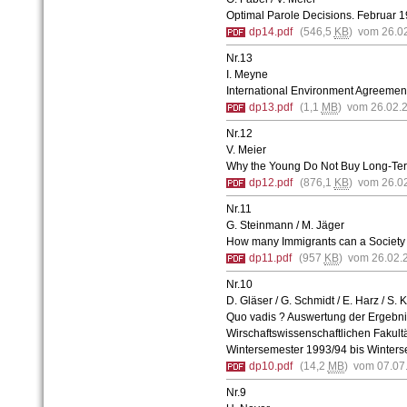
Optimal Parole Decisions. Februar 
dp14.pdf
(546,5
KB
) vom 26.0
Nr.13
I. Meyne
International Environment Agreeme
dp13.pdf
(1,1
MB
) vom 26.02.
Nr.12
V. Meier
Why the Young Do Not Buy Long-Te
dp12.pdf
(876,1
KB
) vom 26.0
Nr.11
G. Steinmann / M. Jäger
How many Immigrants can a Society 
dp11.pdf
(957
KB
) vom 26.02.
Nr.10
D. Gläser / G. Schmidt / E. Harz / S. 
Quo vadis ? Auswertung der Ergebni
Wirschaftswissenschaftlichen Fakul
Wintersemester 1993/94 bis Winter
dp10.pdf
(14,2
MB
) vom 07.07
Nr.9