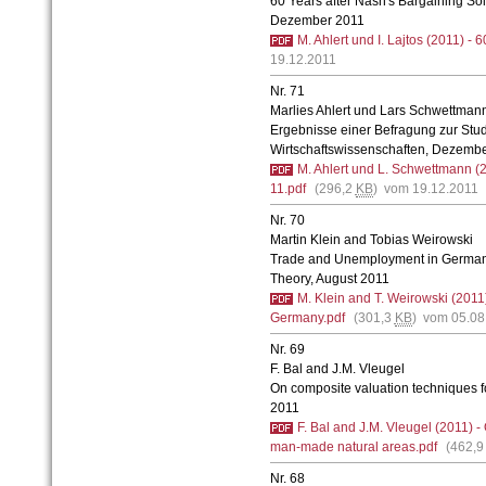
60 Years after Nash's Bargaining Sol
Dezember 2011
M. Ahlert und I. Lajtos (2011) - 
19.12.2011
Nr. 71
Marlies Ahlert und Lars Schwettman
Ergebnisse einer Befragung zur Stu
Wirtschaftswissenschaften, Dezemb
M. Ahlert und L. Schwettmann (
11.pdf
(296,2
KB
) vom 19.12.2011
Nr. 70
Martin Klein and Tobias Weirowski
Trade and Unemployment in Germany
Theory, August 2011
M. Klein and T. Weirowski (201
Germany.pdf
(301,3
KB
) vom 05.08
Nr. 69
F. Bal and J.M. Vleugel
On composite valuation techniques 
2011
F. Bal and J.M. Vleugel (2011) -
man-made natural areas.pdf
(462,
Nr. 68